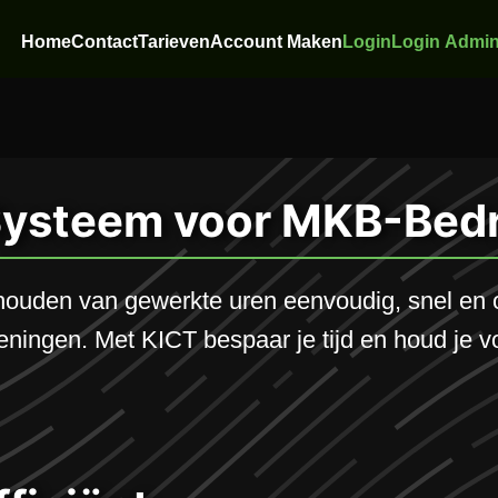
Home
Contact
Tarieven
Account Maken
Login
Login Admi
 Systeem voor MKB-Bedr
houden van gewerkte uren eenvoudig, snel en 
ingen. Met KICT bespaar je tijd en houd je vol