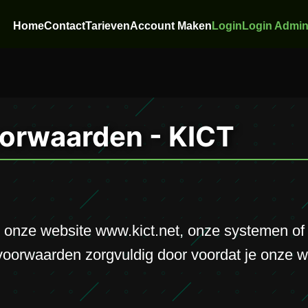
Home
Contact
Tarieven
Account Maken
Login
Login Admi
orwaarden - KICT
 onze website www.kict.net, onze systemen of 
orwaarden zorgvuldig door voordat je onze we